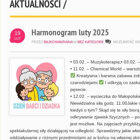
AKTUALNOŚCI /
Harmonogram luty 2025
19
LUT
PRZEZ
BAJKOWAKRAINA
W
BEZ KATEGORII
MOŻLIWOŚĆ K
• 03.02. – Muzykoterapia;• 03.02. 
• 11.02. – Chemical World – warsz
Kreatywna i barwna zabawa zobj
czarodziejami.
I odkryją co zask
pęsecie.
• 12.02. – wycieczka do Małopolsk
Niewidzialna siła godz. 11:00Jakie
kiedyś o tym? Skąd się te siły bior
odkrywanie zjawisk fizycznych – p
jest możliwe. Na zajęciach przybli
spektakularnej siły działającej na odległość. Sprawdzimy jakie w
oddziaływanie z różnymi przedmiotami aż w końcu na własnej skó