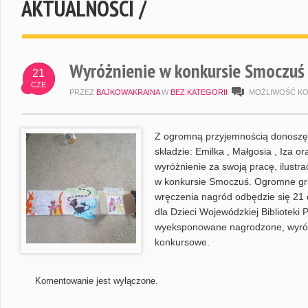
AKTUALNOŚCI /
Wyróżnienie w konkursie Smoczuś
21
CZE
PRZEZ
BAJKOWAKRAINA
W
BEZ KATEGORII
MOŻLIWOŚĆ K
Z ogromną przyjemnością donoszę,
składzie: Emilka , Małgosia , Iza o
wyróżnienie za swoją pracę, ilustr
w konkursie Smoczuś. Ogromne gra
wręczenia nagród odbędzie się 21 
dla Dzieci Wojewódzkiej Biblioteki P
wyeksponowane nagrodzone, wyróż
konkursowe.
Komentowanie jest wyłączone.