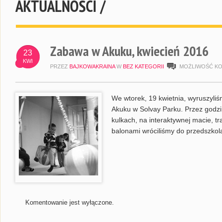
AKTUALNOŚCI /
Zabawa w Akuku, kwiecień 2016
23
KWI
PRZEZ
BAJKOWAKRAINA
W
BEZ KATEGORII
MOŻLIWOŚĆ K
We wtorek, 19 kwietnia, wyruszyl
Akuku w Solvay Parku. Przez godzin
kulkach, na interaktywnej macie, t
balonami wróciliśmy do przedszkol
Komentowanie jest wyłączone.