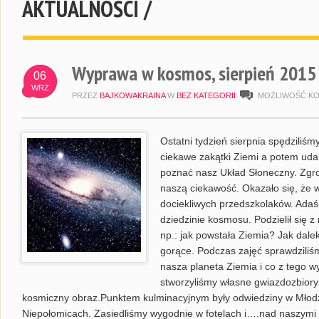
AKTUALNOŚCI /
Wyprawa w kosmos, sierpień 2015
06
WRZ
PRZEZ
BAJKOWAKRAINA
W
BEZ KATEGORII
MOŻLIWOŚĆ K
Ostatni tydzień sierpnia spędziliś
ciekawe zakątki Ziemi a potem udal
poznać nasz Układ Słoneczny. Zgr
naszą ciekawość. Okazało się, że w
dociekliwych przedszkolaków. Adaś
dziedzinie kosmosu. Podzielił się 
np.: jak powstała Ziemia? Jak dale
gorące. Podczas zajęć sprawdziliś
nasza planeta Ziemia i co z tego w
stworzyliśmy własne gwiazdozbiory
kosmiczny obraz.Punktem kulminacyjnym były odwiedziny w Mł
Niepołomicach. Zasiedliśmy wygodnie w fotelach i….nad naszymi 