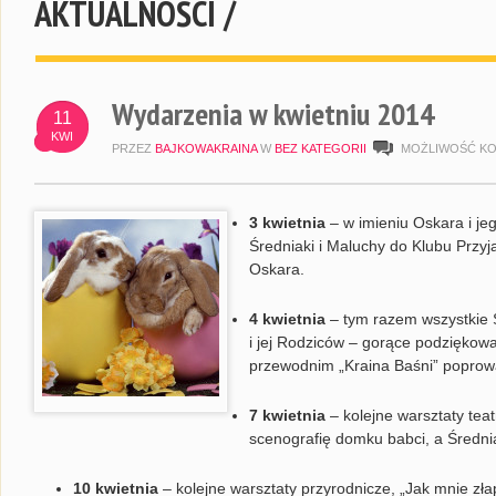
AKTUALNOŚCI /
Wydarzenia w kwietniu 2014
11
KWI
PRZEZ
BAJKOWAKRAINA
W
BEZ KATEGORII
MOŻLIWOŚĆ K
3 kwietnia
– w imieniu Oskara i j
Średniaki i Maluchy do Klubu Przyj
Oskara.
4 kwietnia
– tym razem wszystkie 
i jej Rodziców – gorące podziękow
przewodnim „Kraina Baśni” poprow
7 kwietnia
– kolejne warsztaty teat
scenografię domku babci, a Średnia
10 kwietnia
– kolejne warsztaty przyrodnicze, „Jak mnie złap