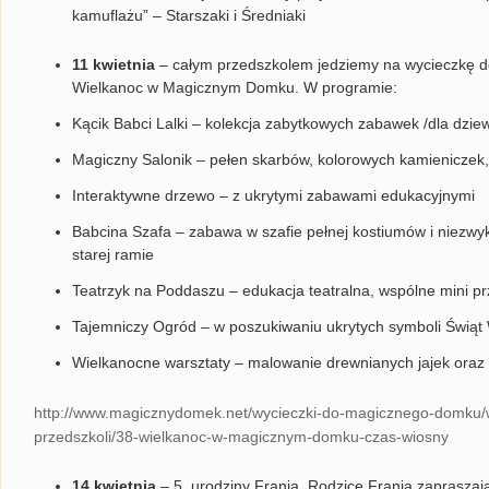
kamuflażu” – Starszaki i Średniaki
11 kwietnia
– całym przedszkolem jedziemy na wycieczkę d
Wielkanoc w Magicznym Domku. W programie:
Kącik Babci Lalki – kolekcja zabytkowych zabawek /dla dzie
Magiczny Salonik – pełen skarbów, kolorowych kamieniczek,
Interaktywne drzewo – z ukrytymi zabawami edukacyjnymi
Babcina Szafa – zabawa w szafie pełnej kostiumów i niezwykł
starej ramie
Teatrzyk na Poddaszu – edukacja teatralna, wspólne mini p
Tajemniczy Ogród – w poszukiwaniu ukrytych symboli Świąt 
Wielkanocne warsztaty – malowanie drewnianych jajek oraz
http://www.magicznydomek.net/wycieczki-do-magicznego-domku/
przedszkoli/38-wielkanoc-w-magicznym-domku-czas-wiosny
14 kwietnia
– 5. urodziny Frania. Rodzice Frania zaprasza